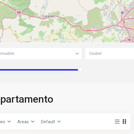
mmueble
Ciudad
Departamento
ies
Areas
Default