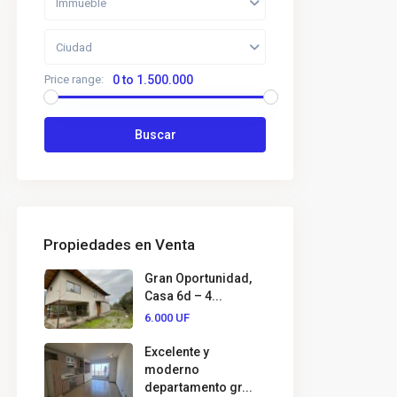
Immueble
Ciudad
Price range:
0 to 1.500.000
Buscar
Propiedades en Venta
Gran Oportunidad,
Casa 6d – 4...
6.000
UF
Excelente y
moderno
departamento gr...