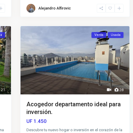
Alejandro Alfirovic
da
Venta
Usada
21
28
Acogedor departamento ideal para
inversión.
1.450
UF
una
Descubre tu nuevo hogar o inversión en el corazón de la