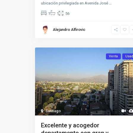
ubicación privilegiada en Avenida José
...
1
1
56
Alejandro Alfirovic
Venta
Usa
Santiago
Excelente y acogedor
departamento con gran v...