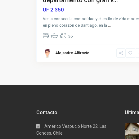
2.350
UF
Ven a conocer la comodidad y el estilo de vida mode
en pleno corazón de Santiago, en la
...
1
1
36
Alejandro Alfirovic
Contacto
Ultim
Américo Vespucio Norte 22, Las
Condes, Chile.