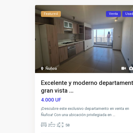
Featured
Venta
Usa
Ñuñoa
Excelente y moderno departamen
gran vista ...
4.000
UF
¡Descubre este exclusivo departamento en venta en
Ñuñoa! Con una ubicación privilegiada en
...
2
2
58