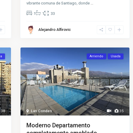
vibrante comuna de Santiago, donde
...
1
1
33
Alejandro Alfirovic
da
Arriendo
Usada
38
Las Condes
35
Moderno Departamento
completamente amoblado.