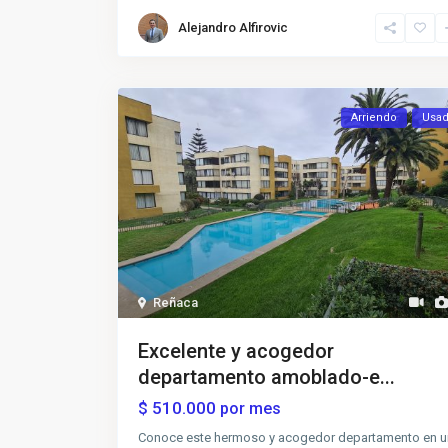
Alejandro Alfirovic
Arriendo
Usa
Reñaca
Excelente y acogedor
departamento amoblado-e...
510.000
$
por mes
Conoce este hermoso y acogedor departamento en 