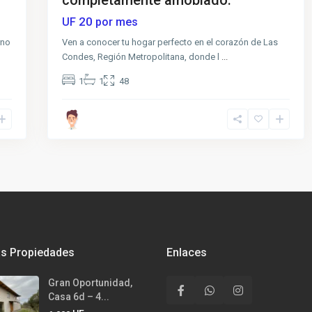
20
UF
por mes
rno
Ven a conocer tu hogar perfecto en el corazón de Las
Condes, Región Metropolitana, donde l
...
1
1
48
as Propiedades
Enlaces
Gran Oportunidad,
Casa 6d – 4...