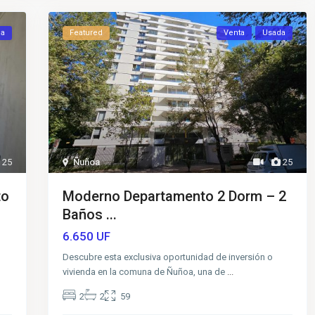
da
Featured
Venta
Usada
25
Ñuñoa
25
to
Moderno Departamento 2 Dorm – 2
Baños ...
6.650
UF
Descubre esta exclusiva oportunidad de inversión o
vivienda en la comuna de Ñuñoa, una de
...
2
2
59